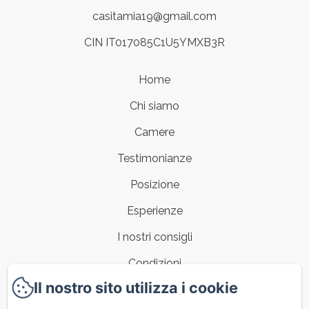
casitamia19@gmail.com
CIN IT017085C1U5YMXB3R
Home
Chi siamo
Camere
Testimonianze
Posizione
Esperienze
I nostri consigli
Condizioni
Il nostro sito utilizza i cookie
Contatti