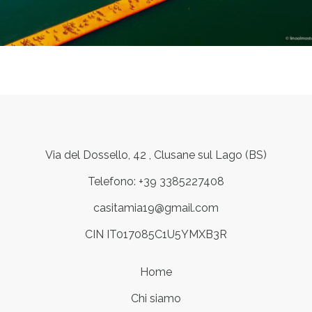
Via del Dossello, 42 , Clusane sul Lago (BS)
Telefono: +39 3385227408
casitamia19@gmail.com
CIN IT017085C1U5YMXB3R
Home
Chi siamo