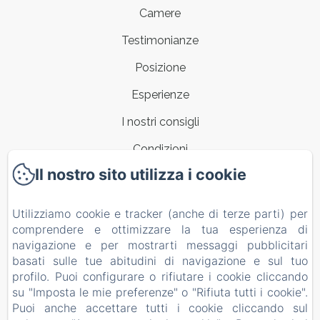
Camere
Testimonianze
Posizione
Esperienze
I nostri consigli
Condizioni
Il nostro sito utilizza i cookie
Contatti
CIVICO 7 appartamento a Clusane
Utilizziamo cookie e tracker (anche di terze parti) per
comprendere e ottimizzare la tua esperienza di
Informativa Privacy
navigazione e per mostrarti messaggi pubblicitari
Note legali
basati sulle tue abitudini di navigazione e sul tuo
profilo. Puoi configurare o rifiutare i cookie cliccando
Informazioni sui cookie
su "Imposta le mie preferenze" o "Rifiuta tutti i cookie".
EN
IT
Puoi anche accettare tutti i cookie cliccando sul